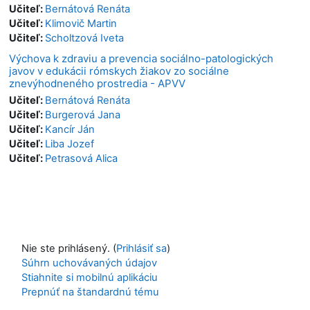
Učiteľ:
Bernátová Renáta
Učiteľ:
Klimovič Martin
Učiteľ:
Scholtzová Iveta
Výchova k zdraviu a prevencia sociálno-patologických
javov v edukácii rómskych žiakov zo sociálne
znevýhodneného prostredia - APVV
Učiteľ:
Bernátová Renáta
Učiteľ:
Burgerová Jana
Učiteľ:
Kancír Ján
Učiteľ:
Liba Jozef
Učiteľ:
Petrasová Alica
Nie ste prihlásený. (
Prihlásiť sa
)
Súhrn uchovávaných údajov
Stiahnite si mobilnú aplikáciu
Prepnúť na štandardnú tému