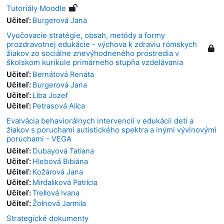
Tutoriály Moodle
Učiteľ:
Burgerová Jana
Vyučovacie stratégie, obsah, metódy a formy
prozdravotnej edukácie - výchova k zdraviu rómskych
žiakov zo sociálne znevýhodneného prostredia v
školskom kurikule primárneho stupňa vzdelávania
Učiteľ:
Bernátová Renáta
Učiteľ:
Burgerová Jana
Učiteľ:
Liba Jozef
Učiteľ:
Petrasová Alica
Evalvácia behaviorálnych intervencií v edukácii detí a
žiakov s poruchami autistického spektra a inými vývinovými
poruchami - VEGA
Učiteľ:
Dubayová Tatiana
Učiteľ:
Hlebová Bibiána
Učiteľ:
Kožárová Jana
Učiteľ:
Mirdaliková Patrícia
Učiteľ:
Trellová Ivana
Učiteľ:
Žolnová Jarmila
Strategické dokumenty