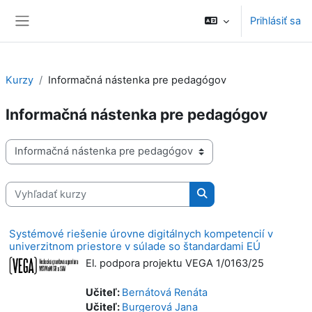
Preskočiť na hlavný obsah
Prihlásiť sa
Bočný panel
Kurzy
Informačná nástenka pre pedagógov
Informačná nástenka pre pedagógov
Kategórie kurzov
Vyhľadať kurzy
Vyhľadať kurzy
Systémové riešenie úrovne digitálnych kompetencií v
univerzitnom priestore v súlade so štandardami EÚ
El. podpora projektu VEGA 1/0163/25
Učiteľ:
Bernátová Renáta
Učiteľ:
Burgerová Jana