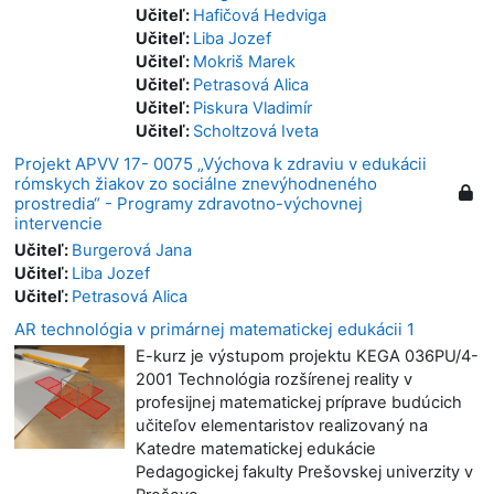
Učiteľ:
Hafičová Hedviga
Učiteľ:
Liba Jozef
Učiteľ:
Mokriš Marek
Učiteľ:
Petrasová Alica
Učiteľ:
Piskura Vladimír
Učiteľ:
Scholtzová Iveta
Projekt APVV 17- 0075 „Výchova k zdraviu v edukácii
rómskych žiakov zo sociálne znevýhodneného
prostredia“ - Programy zdravotno-výchovnej
intervencie
Učiteľ:
Burgerová Jana
Učiteľ:
Liba Jozef
Učiteľ:
Petrasová Alica
AR technológia v primárnej matematickej edukácii 1
E-kurz je výstupom projektu KEGA 036PU/4-
2001 Technológia rozšírenej reality v
profesijnej matematickej príprave budúcich
učiteľov elementaristov realizovaný na
Katedre matematickej edukácie
Pedagogickej fakulty Prešovskej univerzity v