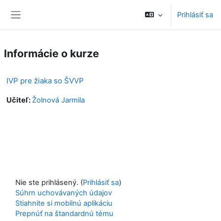
Preskočiť na hlavný obsah
Prihlásiť sa
Bočný panel
Informácie o kurze
IVP pre žiaka so ŠVVP
Učiteľ:
Žolnová Jarmila
Nie ste prihlásený. (
Prihlásiť sa
)
Súhrn uchovávaných údajov
Stiahnite si mobilnú aplikáciu
Prepnúť na štandardnú tému