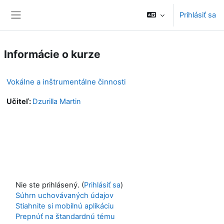
Preskočiť na hlavný obsah
Prihlásiť sa
Bočný panel
Informácie o kurze
Vokálne a inštrumentálne činnosti
Učiteľ:
Dzurilla Martin
Nie ste prihlásený. (
Prihlásiť sa
)
Súhrn uchovávaných údajov
Stiahnite si mobilnú aplikáciu
Prepnúť na štandardnú tému