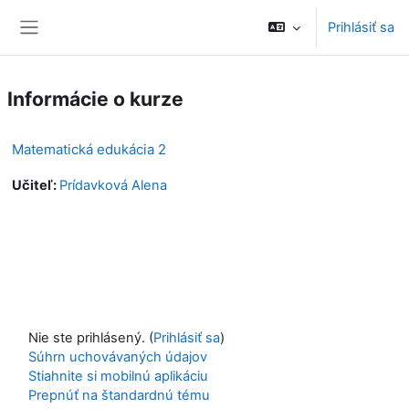
Preskočiť na hlavný obsah
Prihlásiť sa
Bočný panel
Informácie o kurze
Matematická edukácia 2
Učiteľ:
Prídavková Alena
Nie ste prihlásený. (
Prihlásiť sa
)
Súhrn uchovávaných údajov
Stiahnite si mobilnú aplikáciu
Prepnúť na štandardnú tému