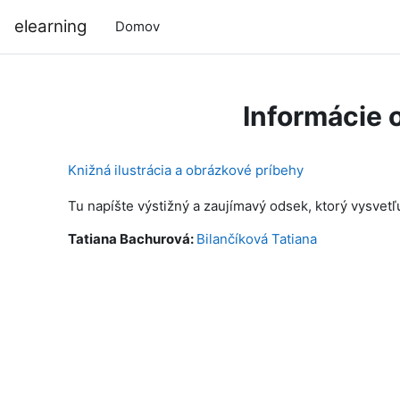
Preskočiť na hlavný obsah
elearning
Domov
Informácie 
Knižná ilustrácia a obrázkové príbehy
Tu napíšte výstižný a zaujímavý odsek, ktorý vysvetľ
Tatiana Bachurová:
Bilančíková Tatiana