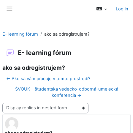
Skip to main content
Log in
Side panel
E- learning fórum
ako sa odregistrujem?
E- learning fórum
ako sa odregistrujem?
← Ako sa vám pracuje v tomto prostredí?
ŠVOUK - študentská vedecko-odborná-umelecká
konferencia →
Display mode
ako sa odregistrujem?