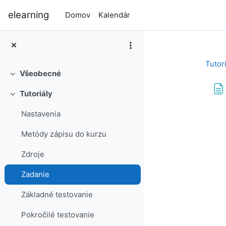
Preskočiť na hlavný obsah
elearning
Domov
Kalendár
Tutori
Všeobecné
Zbaliť
Tutoriály
Zbaliť
Pož
Nastavenia
Metódy zápisu do kurzu
Zdroje
Zadanie
Základné testovanie
Pokročilé testovanie