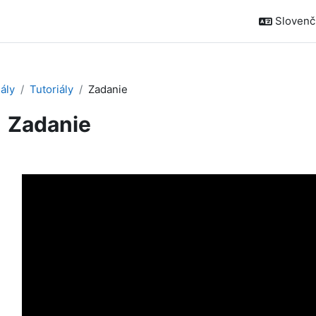
Slovenčin
ály
Tutoriály
Zadanie
Zadanie
iadavky na absolvovanie