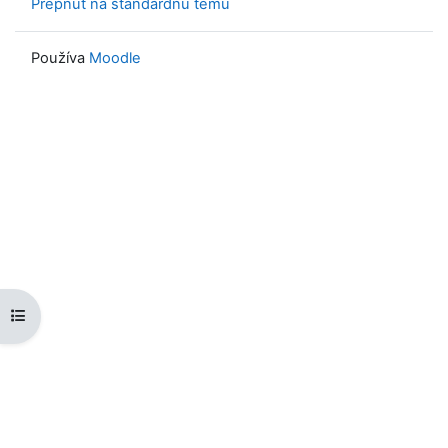
Prepnúť na štandardnú tému
Používa
Moodle
Otvoriť index kurzu