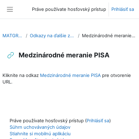
Preskočiť na hlavný obsah
Práve používate hosťovský prístup
Prihlásiť sa
Bočný panel
MATGRAM
Odkazy na ďalšie zdroje
Medzinárodné meranie PISA
Medzinárodné meranie PISA
Požiadavky na absolvovanie
Kliknite na odkaz
Medzinárodné meranie PISA
pre otvorenie
URL.
Práve používate hosťovský prístup (
Prihlásiť sa
)
Súhrn uchovávaných údajov
Stiahnite si mobilnú aplikáciu