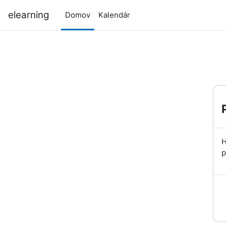
Preskočiť na hlavný obsah
elearning
Domov
Kalendár
H
p