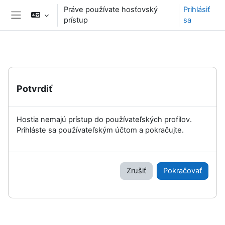
Preskočiť na hlavný obsah
Práve používate hosťovský
Prihlásiť
prístup
sa
Bočný panel
Potvrdiť
Hostia nemajú prístup do používateľských profilov.
Prihláste sa používateľským účtom a pokračujte.
Zrušiť
Pokračovať