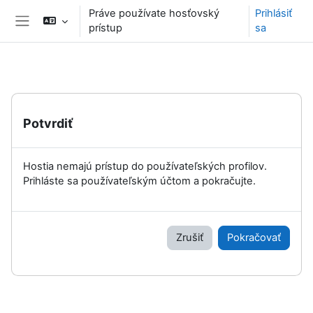
Preskočiť na hlavný obsah
Práve používate hosťovský
Prihlásiť
prístup
sa
Bočný panel
Potvrdiť
Hostia nemajú prístup do používateľských profilov.
Prihláste sa používateľským účtom a pokračujte.
Zrušiť
Pokračovať