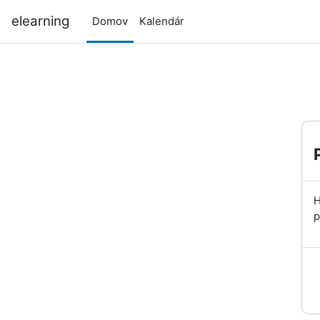
Preskočiť na hlavný obsah
elearning
Domov
Kalendár
H
p