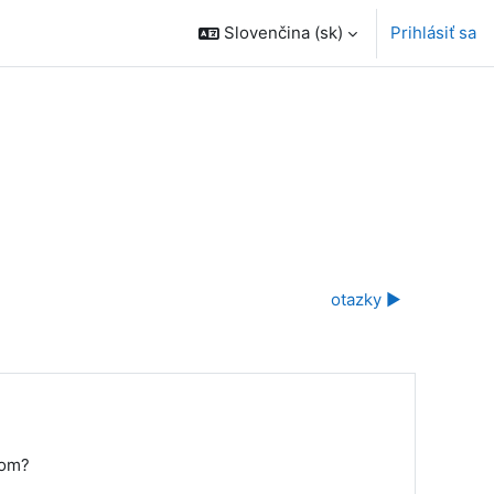
Slovenčina ‎(sk)‎
Prihlásiť sa
otazky ▶︎
gom?