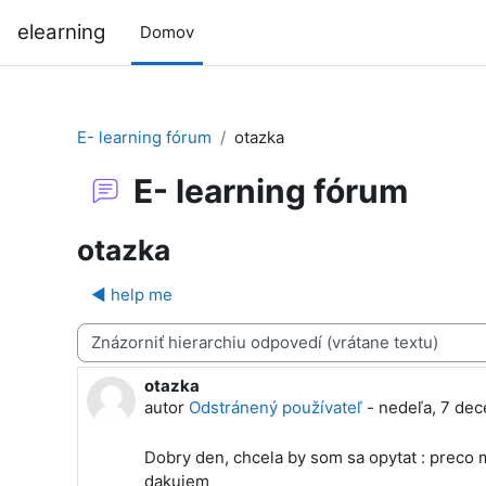
Preskočiť na hlavný obsah
elearning
Domov
E- learning fórum
otazka
E- learning fórum
otazka
◀︎ help me
Mód zobrazenia
otazka
Počet odpovedí: 0
autor
Odstránený používateľ
-
nedeľa, 7 dec
Dobry den, chcela by som sa opytat : preco 
dakujem