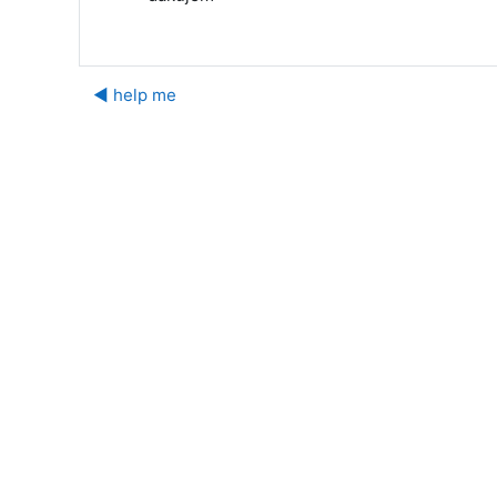
◀︎ help me