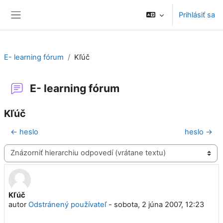
Preskočiť na hlavný obsah
Prihlásiť sa
Bočný panel
E- learning fórum
Kľúč
E- learning fórum
Kľúč
← heslo
heslo →
Mód zobrazenia
Kľúč
Počet odpovedí: 0
autor
Odstránený používateľ
-
sobota, 2 júna 2007, 12:23