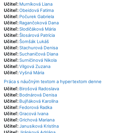
Učiteľ:
Murníková Liana
Učiteľ:
Obeidová Fatima
Učiteľ:
Počurek Gabriela
Učiteľ:
Ragančoková Dana
Učiteľ:
Slodičáková Mária
Učiteľ:
Šlosárová Patrícia
Učiteľ:
Šomšák Lukáš
Učiteľ:
Stachurová Denisa
Učiteľ:
Suchaničová Diana
Učiteľ:
Surničinová Nikola
Učiteľ:
Vilgová Zuzana
Učiteľ:
Vyšná Mária
Práca s náučným textom a hypertextom denne
Učiteľ:
Birošová Radoslava
Učiteľ:
Bodnárová Denisa
Učiteľ:
Bujňáková Karolína
Učiteľ:
Fedorová Radka
Učiteľ:
Gracová Ivana
Učiteľ:
Grichová Mariana
Učiteľ:
Janusiková Kristína
Učiteľ:
Jiránková Adriána