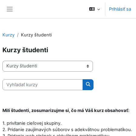
Preskočiť na hlavný obsah
Prihlásiť sa
Bočný panel
Kurzy
Kurzy študenti
Kurzy študenti
Kategórie kurzov
Vyhľadať kurzy
Vyhľadať kurzy
Milí študenti, zosumarizujme si, čo má Váš kurz obsahovať:
1. privítanie cieľovej skupiny.
2. Pridanie zaujímavých súborov s adekvátnou problematikou.
3. Pridanie web stránok s aktuálnom problematikou.