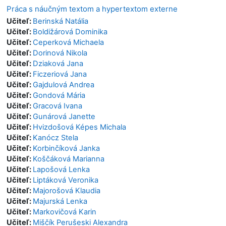
Práca s náučným textom a hypertextom externe
Učiteľ:
Berinská Natália
Učiteľ:
Boldižárová Dominika
Učiteľ:
Ceperková Michaela
Učiteľ:
Dorinová Nikola
Učiteľ:
Dziaková Jana
Učiteľ:
Ficzeriová Jana
Učiteľ:
Gajdulová Andrea
Učiteľ:
Gondová Mária
Učiteľ:
Gracová Ivana
Učiteľ:
Gunárová Janette
Učiteľ:
Hvizdošová Képes Michala
Učiteľ:
Kanócz Stela
Učiteľ:
Korbinčíková Janka
Učiteľ:
Koščáková Marianna
Učiteľ:
Lapošová Lenka
Učiteľ:
Liptáková Veronika
Učiteľ:
Majorošová Klaudia
Učiteľ:
Majurská Lenka
Učiteľ:
Markovičová Karin
Učiteľ:
Miščík Perušeski Alexandra