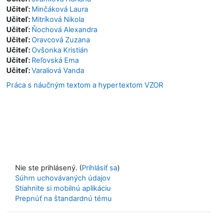
Učiteľ:
Minčáková Laura
Učiteľ:
Mitríková Nikola
Učiteľ:
Ňochová Alexandra
Učiteľ:
Oravcová Zuzana
Učiteľ:
Ovšonka Kristián
Učiteľ:
Reľovská Ema
Učiteľ:
Varaliová Vanda
Práca s náučným textom a hypertextom VZOR
Nie ste prihlásený. (
Prihlásiť sa
)
Súhrn uchovávaných údajov
Stiahnite si mobilnú aplikáciu
Prepnúť na štandardnú tému